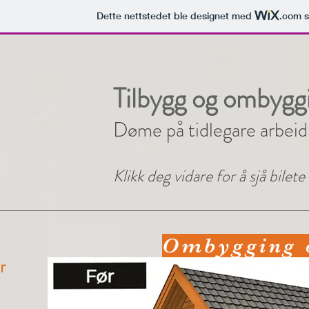
Dette nettstedet ble designet med
.com
s
Tilbygg og ombygg
Døme på tidlegare arbei
Klikk deg vidare for å sjå bilet
Ombygging o
r